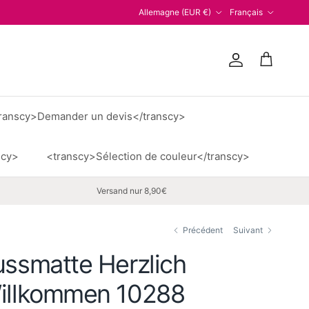
Pays
Langue
Allemagne (EUR €)
Français
Compte
Panier
ranscy>Demander un devis</transcy>
scy>
<transcy>Sélection de couleur</transcy>
Versand nur 8,90€
Précédent
Suivant
ussmatte Herzlich
illkommen 10288