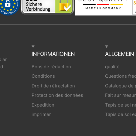
INFORMATIONEN
ALLGEMEIN
s an
nd
Bons de réduction
qualité
Conditions
Questions fr
Droit de rétractation
Catalogue de p
Protection des données
Fait sur mesu
Expédition
Tapis de sol n
imprimer
Tapis de sol e