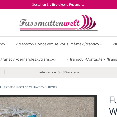
Gestalten Sie Ihre eigene Fussmatte!
cy>
<transcy>Concevez-le vous-même</transcy>
<t
<transcy>demandez</transcy>
<transcy>Contacter</tran
Lieferzeit nur 5 - 8 Werktage
Fussmatte Herzlich Willkommen 10288
F
W