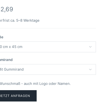
ix habituel
2,69
erfrist ca. 5–8 Werktage
ße
0 cm x 45 cm
mirand
it Gummirand
 Wunschmaß - auch mit Logo oder Namen.
JETZT ANFRAGEN