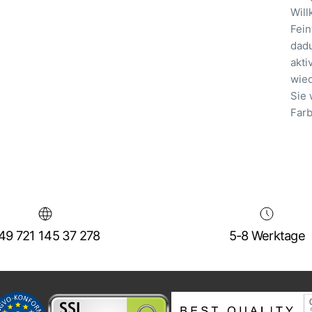
Will
Fein
dadu
akti
wied
Sie 
Farb
49 721 145 37 278
5-8 Werktage