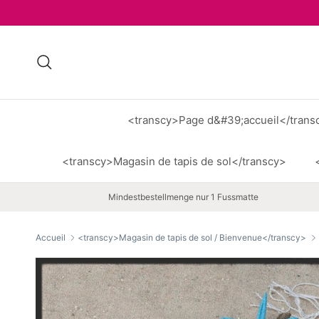
Aller au contenu
Recherche
<transcy>Page d&#39;accueil</trans
<transcy>Magasin de tapis de sol</transcy>
Mindestbestellmenge nur 1 Fussmatte
Accueil
<transcy>Magasin de tapis de sol / Bienvenue</transcy>
Passer aux informations produits