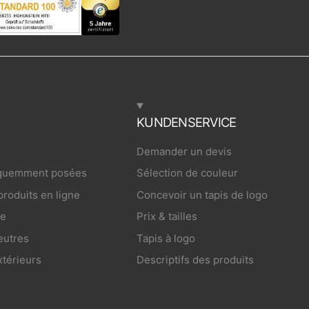
KUNDENSERVICE
Demander un devis
équemment posées
Sélection de couleur
roduits en ligne
Concevoir un tapis de logo
re
Prix & tailles
eutres
Tapis à logo
xtérieurs
Descriptifs des produits